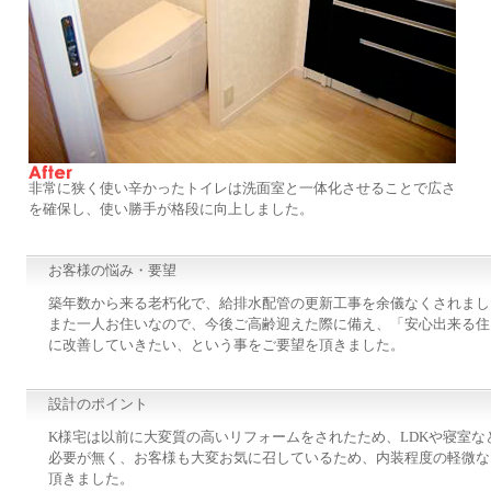
非常に狭く使い辛かったトイレは洗面室と一体化させることで広さ
を確保し、使い勝手が格段に向上しました。
お客様の悩み・要望
築年数から来る老朽化で、給排水配管の更新工事を余儀なくされまし
また一人お住いなので、今後ご高齢迎えた際に備え、「安心出来る住
に改善していきたい、という事をご要望を頂きました。
設計のポイント
K様宅は以前に大変質の高いリフォームをされたため、LDKや寝室な
必要が無く、お客様も大変お気に召しているため、内装程度の軽微な
頂きました。