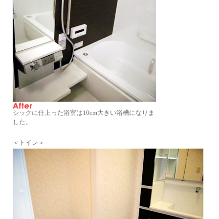
シックに仕上った浴室は10cm大きい浴槽になりま
した。
＜トイレ＞